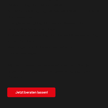
Beleuchtung und Baucontainer
Notstromversorgung
bei Netzausfällen in Industrie
und Gewerbe
Energieversorgung für Events, Messen und
temporäre Veranstaltungen
Spitzenlastabdeckung und Kapazitätserweiterung
in der Produktion
Wartungs- und Stillstandsarbeiten in
Industrieanlagen
Mit dem passenden
Generator
sichern Sie die
unterbrechungsfreie Energieversorgung Ihres
Projekts.
Jetzt beraten lassen!