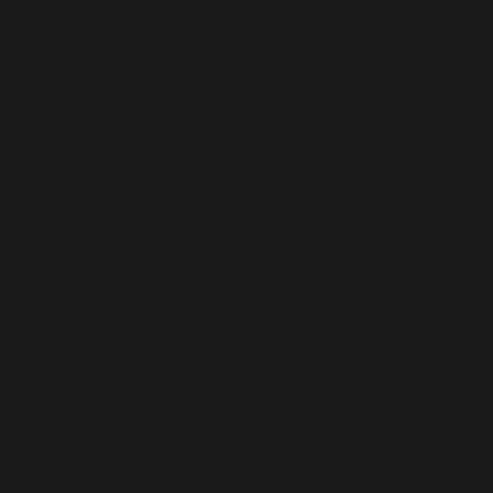
Unser Rundum-Service
Wir sorgen dafür, dass Ihre
Energieversorgung
reibungslos funktioniert:
Lieferung & Abholung
direkt an Ihren Einsatzort in
Mannheim, Ludwigshafen, Heidelberg und
Umgebung
Anschluss & Inbetriebnahme
durch erfahrene
Techniker
Flexible Mietmodelle
für Kurz-, Mittel- und
Langzeiteinsätze
Schnelle Reaktionszeiten
dank regionaler Nähe
(Rhein-Neckar/Pfalz)
Beratung & Projektplanung
für Baustellen, Anlagen
und Sonderanwendungen
Stromaggregat mieten
in der Region: Mannheim |
Ludwigshafen | Heidelberg | Speyer | Frankenthal |