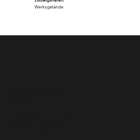
Werksgelände
info@stromaggregate-
grasse.de
+49 1713 850096
Inhaber: Heiner Schäffner
Maximilian-Kolbe-Weg, 16
67459 Böhl-Iggelheim​​