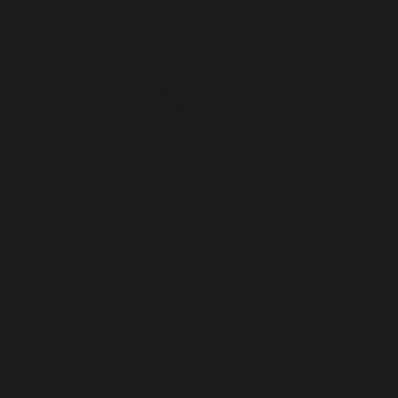
Leistung gebraucht wird. Grasse bietet flexible
Energielösungen für jeden Einsatzbereich: robust,
zuverlässig und schnell verfügbar.
Als regionaler Partner für die Pfalz und das Rhein-
Neckar-Gebiet liefern wir Ihnen
Aggregate
in
verschiedenen Leistungsbereichen – u. a. in
Mannheim, Heidelberg, Frankenthal, Ludwigshafen,
Speyer, Neustadt und Landau.
Spezialisiert auf
Industrieanwendungen
sind unsere Services auch in
allen BASF-Werken der Region verfügbar.
Typische Anwendungen:
Stromaggregat & Generator
mieten
Wenn Sie ein
Stromaggregat mieten
, profitieren Sie
von zuverlässiger Energieversorgung für:
Baustellenstromversorgung für Maschinen,