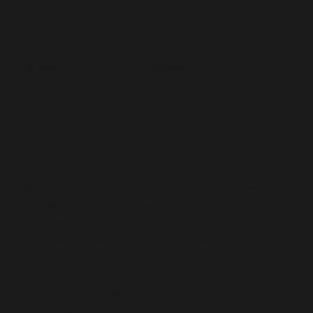
Schallschutz:
Schallgedämmte
Aggregate
für lärmsensible
Bereiche und Innenstadtbaustellen
Anschlussmöglichkeiten:
Umfangreiche Steckdosen- und
Klemmleistenlösungen für flexible Stromverteilung
Betriebssicherheit & Mobilität:
Automatische Schutz- und Überwachungssysteme
Vom leicht transportierbaren
Stromerzeuger
bis zur
Containerlösung
Regelmäßige Wartung und Kontrolle vor jedem
Einsatz
Hochwertige Markengeräte:
Für robuste
Energieversorgung setzen wir auf Aggregate von