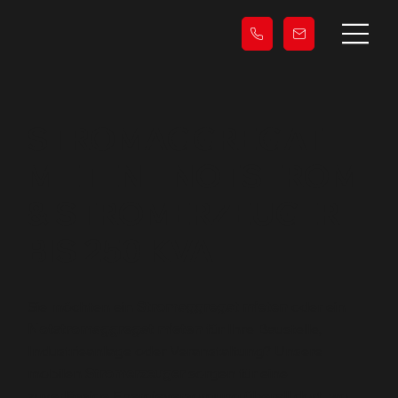
STROMAGGREGAT
MIETEN – NOTSTROM
& STROMERZEUGER
BIS 250 KVA
Sie möchten ein
Stromaggregat mieten
oder ein
Notstromaggregat mieten
für Ihre Baustelle,
Industrieanlage oder Veranstaltung? Unsere
mobilen
Stromerzeuger
sorgen für eine
zuverlässige Energieversorgung überall dort, wo