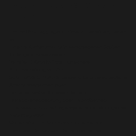
Passendes Zubehör für jeden
Einsatz
Um Ihr
Stromaggregat
optimal zu betreiben, bieten
wir:
Externe Kraftstofftanks
in verschiedenen Größen
für längere Einsatzzeiten
Verteiler & Kabelbrücken
für sichere
Stromverteilung vor Ort
Stromkabel & Adapter
passend für unterschiedliche
Anschlussanforderungen
Batteriespeicher
für leisen Betrieb,
Lastspitzenabdeckung oder Hybridbetrieb
Einspeise- und Übertragersysteme
für reibungslose
Netzintegration
Sicherheits- und Schutzkomponenten
für
maximalen Schutz und Betriebssicherheit