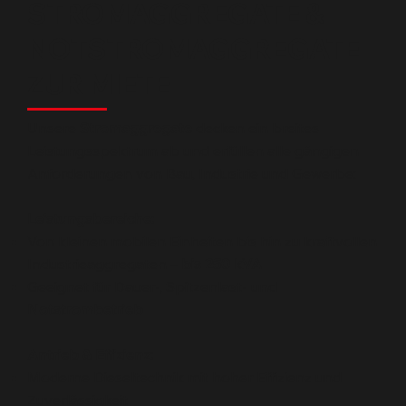
STROMAGGREGATE &
NOTSTROMAGGREGATE
ZUR MIETE
Unsere
Stromaggregate
decken ein breites
Leistungsspektrum ab und erfüllen alle gängigen
Anforderungen von Bau, Industrie und Gewerbe:
Leistungsbereiche:
Von kleinen mobilen Einheiten bis hin zu kraftvollen
Industrieaggregaten –
bis 250 kVA
Geeignet für Dauer-, Spitzenlast- und
Notstrombetrieb
Antrieb & Effizienz:
Moderne Dieseltechnik mit hoher Effizienz und
Zuverlässigkeit