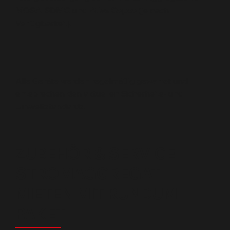
MOSA
,
SDMO
und
Atlas Copco
(je nach
Verfügbarkeit).
Alle Geräte werden regelmäßig gewartet und
entsprechen den aktuellen Sicherheits- und
Umweltstandards.
ZUBEHÖR & SERVICE –
STROMAGGREGAT
MIETEN MIT RUNDUM-
PAKET