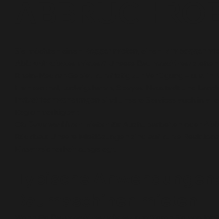
ABBRUCHRO
Sie möchten einen
Bagger mieten
, einen
Minibagger mi
Abbruchroboter mieten
? Unsere
Baumaschinen
stehen 
Rhein-Neckar-Gebiet kurzfristig zur Verfügung – u. a. i
Frankenthal, Ludwigshafen, Speyer, Neustadt und Land
Industrieanwendungen
sind unsere Services auch in al
Region verfügbar.
Ob
Baumaschinen mieten
für Aushubarbeiten oder
Abb
Rückbau: Unsere Mietlösungen sind auf kurze Reaktion
Einsatzsicherheit ausgelegt.
Typische Anwendungen:
Baumaschinen mieten
Wenn Sie
Baumaschinen mieten
, profitieren Sie von lei