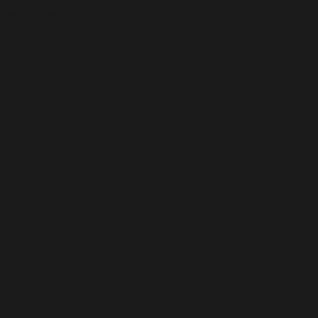
strieanlagen
mit dem
Abbruchroboter
Bobcat-Klasse)
ipper
ältigen Sie jede Aufgabe
insatz.
– MIET-
ZUBEHÖ