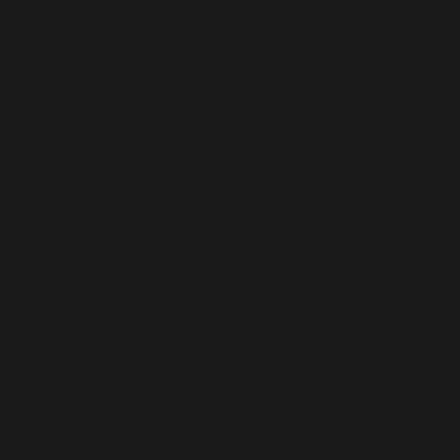
Wir sorgen dafür, dass 
orgungsfahrten
Lieferung & Abholung
Heidelberg, Speyer 
Aufstellung/Übergab
nd Verdichterplatte (je nach
Flexible Mietmodelle
fü
Schnelle Reaktionszei
Beratung
zur passende
Anbaugeräte, Logistik)
 Schutzgitter, Warnsysteme)
 Vermietung
Bagger mieten
in der 
Frankenthal | Neustad
t setzen wir auf Maschinen
sqvarna
(je nach
tsprechen den aktuellen
Mit Grasse be
einsatzbereit 