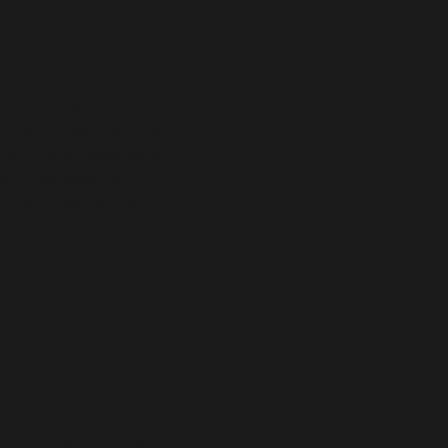
BOTER
eten
oder einen
Ihnen in der Pfalz und im
n Mannheim, Heidelberg,
au.
Spezialisiert auf
len BASF-Werken der
ruchroboter
für präzisen
szeiten und hohe
 Bagger &
stungsstarker Technik für: