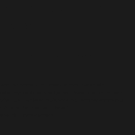
CHINEN MIETEN
NDUM-PAKET
 Zubehör für jeden
schine
optimal zum Einsatz kommt, bieten wir:
Greifer, Hydraulikhammer) je nach Maschine und Einsatz
iklösungen
(Anlieferung/Abholung, Terminabstimmung)
d Absperrtechnik nach Bedarf
be mit Funktionscheck
ndum-Service