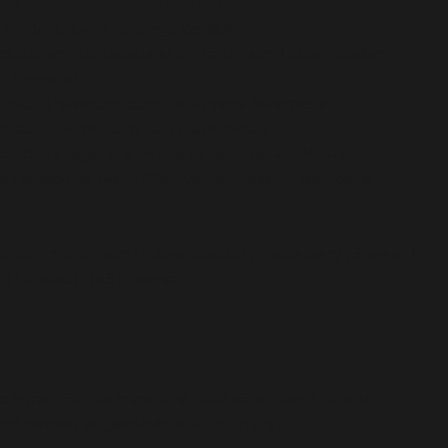
Ihr Bauprojekt reibungslos läuft:
direkt an Ihre Baustelle in Mannheim, Ludwigshafen,
und Umgebung
e
inkl. Einweisung durch erfahrene Mitarbeiter
r Kurz-, Mittel- und Langzeiteinsätze
ten
dank regionaler Nähe (Rhein-Neckar/Pfalz)
n Maschinenwahl (Platzverhältnisse, Einsatzdauer,
Region: Mannheim | Ludwigshafen | Heidelberg | Speyer |
t | Landau | BASF-Werke
kommen Sie Baumaschinen aus einer Hand: robust,
und perfekt abgestimmt auf Ihr Projekt.