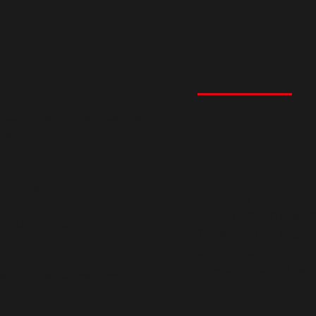
BAUMAS
R
MIT RU
Passendes
pektrum ab und erfüllen die
be:
Einsatz
ettenbagger
und
Damit Ihre
Miet-Bauma
Anbaugeräte
(Löffel, 
rialumschlag
Transport- und Logist
Sicherheitszubehör
un
Einweisung
und Überga
iten in Innenräumen und
Unser Ru