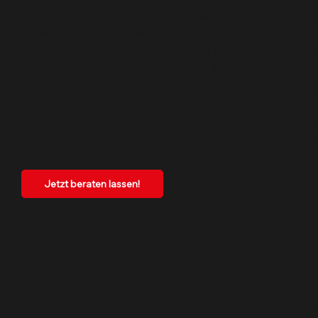
Aushub- und Verfüllarbeiten auf Baustellen und in Indu
Kanal- und Leitungsbau, Planieren und Verladen
Präziser Rückbau in Gebäuden oder Industrieanlagen 
Materialumschlag mit
Radlader
und kompakten Ladern (
Schüttguttransport und Entsorgungsfahrten per
LKW-K
Mit dem passenden
Minibagger
oder
Kettenbagger
bew
– vom kleinen Gartenprojekt bis zum industriellen Große
Jetzt beraten lassen!
TECHNISCHE DATEN 