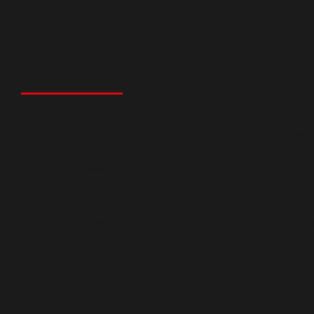
BAUMASCHINEN &
ABBRUCHROBOTE
Unsere
Miet-Baumaschinen
decken ein breites Einsatzs
gängigen Anforderungen von Bau, Industrie und Gewer
Maschinenklassen:
Vom kompakten
Minibagger
bis zum leistungsstarken
K
Mobilbagger
Kompakte Lader (
Bobcat
-Klasse) und
Radlader
für Mate
Abbruchtechnik:
Abbruchroboter
(
Husqvarna
) für präzise Rückbauarbe
schwer zugänglichen Bereichen